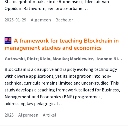
St. Josephhof maakte in de Romeinse tijd deel uit van
Oppidum Batavorum, een proto-urbane …
2026-01-29
Algemeen
Bachelor
A framework for teaching Blockchain in
management studies and economics
Gutowski, Piotr; Klein, Monika; Markiewicz, Joanna; Niedzielski, Piotr; Russell, Mike (Lectoraat Ondernemerschap); Wakkee, Ingrid
Blockchain is a disruptive and rapidly evolving technology
with diverse applications, yet its integration into non-
technical curricula remains limited and under-studied. This
study develops a teaching framework tailored for Business,
Management and Economics (BME) programmes,
addressing key pedagogical …
2026
Algemeen
Artikel