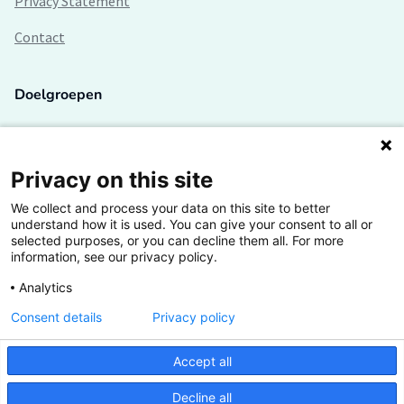
Privacy Statement
Contact
Doelgroepen
Studenten
Lectoren en onderzoekers
Privacy on this site
We collect and process your data on this site to better
Bedrijven
understand how it is used. You can give your consent to all or
selected purposes, or you can decline them all. For more
Hogescholen
information, see our privacy policy.
Analytics
Consent details
Privacy policy
De grootste kennisbank van het HBO
Accept all
Inspiratie op jouw vakgebied
Decline all