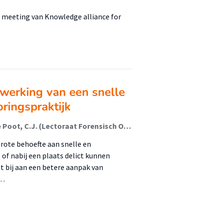
ns meeting van Knowledge alliance for
werking van een snelle
ringspraktijk
de Roo, R.H.D. (Lectoraat Forensisch Onderzoek); de Poot, C.J. (Lectoraat Forensisch Onderzoek)
grote behoefte aan snelle en
of nabij een plaats delict kunnen
t bij aan een betere aanpak van
 …