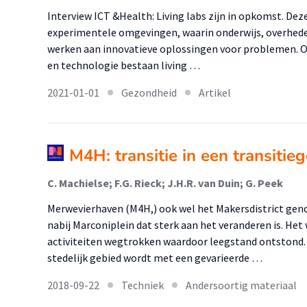
Interview ICT &Health: Living labs zijn in opkomst. Deze
experimentele omgevingen, waarin onderwijs, overhede
werken aan innovatieve oplossingen voor problemen. 
en technologie bestaan living …
2021-01-01
Gezondheid
Artikel
M4H: transitie in een transitie
C. Machielse; F.G. Rieck; J.H.R. van Duin; G. Peek
Merwevierhaven (M4H,) ook wel het Makersdistrict ge
nabij Marconiplein dat sterk aan het veranderen is. He
activiteiten wegtrokken waardoor leegstand ontstond. 
stedelijk gebied wordt met een gevarieerde …
2018-09-22
Techniek
Andersoortig materiaal