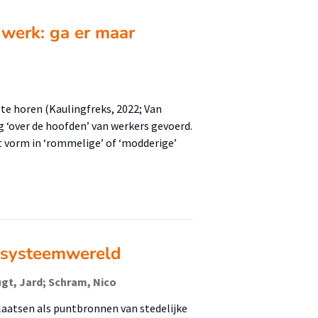
 werk: ga er maar
 te horen (Kaulingfreks, 2022; Van
 ‘over de hoofden’ van werkers gevoerd.
t vorm in ‘rommelige’ of ‘modderige’
 systeemwereld
ugt, Jard; Schram, Nico
laatsen als puntbronnen van stedelijke