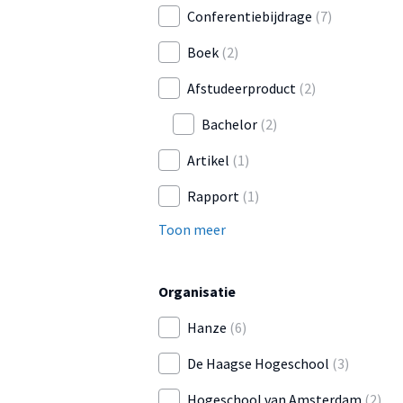
Conferentiebijdrage
(7)
Boek
(2)
Afstudeerproduct
(2)
Bachelor
(2)
Artikel
(1)
Rapport
(1)
Toon meer
Organisatie
Hanze
(6)
De Haagse Hogeschool
(3)
Hogeschool van Amsterdam
(2)