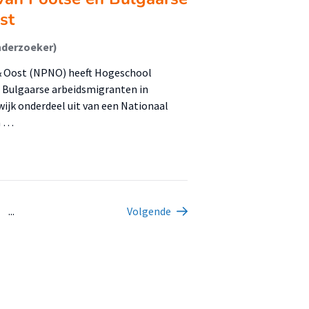
st
nderzoeker)
& Oost (NPNO) heeft Hogeschool
n Bulgaarse arbeidsmigranten in
jk onderdeel uit van een Nationaal
a …
...
Volgende