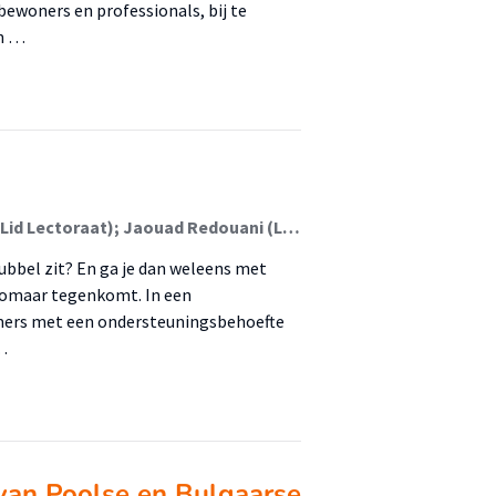
ewoners en professionals, bij te
in …
Barbara van der Ent (Lid Lectoraat); Simone Koster (Lid Lectoraat); Jaouad Redouani (Lid Lectoraat)
ubbel zit? En ga je dan weleens met
t zomaar tegenkomt. In een
emers met een ondersteuningsbehoefte
…
 van Poolse en Bulgaarse