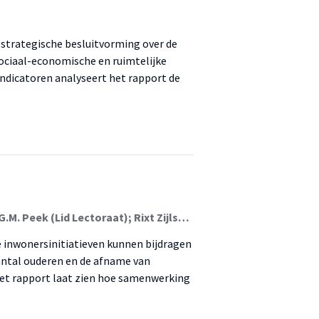
r strategische besluitvorming over de
sociaal-economische en ruimtelijke
 indicatoren analyseert het rapport de
Desiree Winkelaar-Gerritsen (Lid Lectoraat); Carina G.M. Peek (Lid Lectoraat); Rixt Zijlstra (Associate Lector)
 inwonersinitiatieven kunnen bijdragen
antal ouderen en de afname van
Het rapport laat zien hoe samenwerking