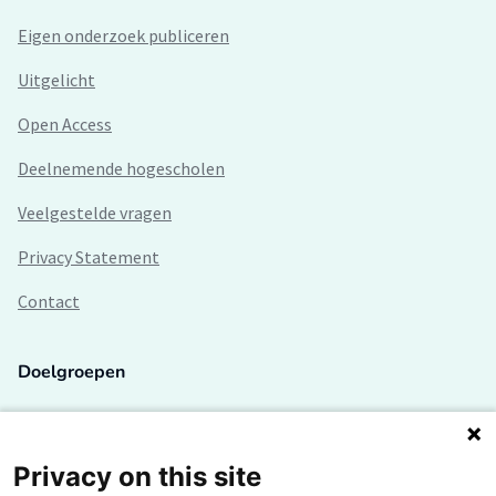
Eigen onderzoek publiceren
Uitgelicht
Open Access
Deelnemende hogescholen
Veelgestelde vragen
Privacy Statement
Contact
Doelgroepen
Studenten
Lectoren en onderzoekers
Privacy on this site