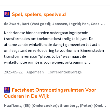
Spel, spelers, speelveld
de Zwart, Bart (Vastgoed); Janssen, Ingrid; Pen, Cees-Jan; ter Beek, Herbert; Bouma, Geiske; Custers, Lieve; Dooghe, David; de Zwart, Bart
Nederlandse binnensteden ondergaan ingrijpende
transformaties om toekomstbestendig te blijven. De
afname van de winkelfunctie dwingt gemeenten tot actie
om leegstand en verloedering te voorkomen. Binnensteden
transformeren naar “places to be” waar naast de
winkelfunctie ruimte is voor wonen, ontspanning …
2025-05-22
Algemeen
Conferentiebijdrage
Factsheet Ontmoetingsruimten Voor
Ouderen In De Wijk
Haafkens, (Eli) (Onderzoeker); Gramberg, (Peter) (Onderzoeker)