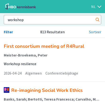
NL
Filter
813 Resultaten
Sorteer
First consortium meeting of R4Rural
Meister-Broekema, Peter
Workshop resilience
2026-04-24
Algemeen
Conferentiebijdrage
Re-imagining Social Work Ethics
Banks, Sarah; Bertotti, Teresa Francesca; Carvalho, Maria Irene; Cuenca, Mercedes; Forlenza, Daria; Gemara, Netanel; Gillet, François; Grabinski, Eva; Groothoff, Richard (Safe And Healthy Upbringing); Reimer, Elizabeth; Segal, Michal