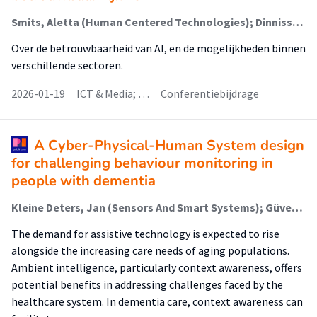
Smits, Aletta (Human Centered Technologies); Dinnissen, Karlijn
Over de betrouwbaarheid van AI, en de mogelijkheden binnen
verschillende sectoren.
2026-01-19
ICT & Media; …
Conferentiebijdrage
A Cyber-Physical-Human System design
for challenging behaviour monitoring in
people with dementia
Kleine Deters, Jan (Sensors And Smart Systems); Güvenatam, Burcu; Lima Silva, J.A.; Bergsma, Ewout (Sensors And Smart Systems); Janus, Sarah I M; Zuidema, Sytse U; Wörtche, Heinrich (Sensors And Smart Systems)
The demand for assistive technology is expected to rise
alongside the increasing care needs of aging populations.
Ambient intelligence, particularly context awareness, offers
potential benefits in addressing challenges faced by the
healthcare system. In dementia care, context awareness can