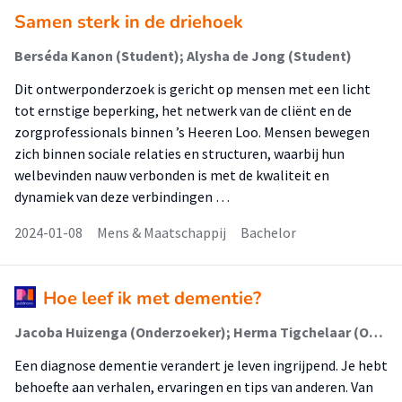
Samen sterk in de driehoek
Berséda Kanon (Student); Alysha de Jong (Student)
Dit ontwerponderzoek is gericht op mensen met een licht
tot ernstige beperking, het netwerk van de cliënt en de
zorgprofessionals binnen ’s Heeren Loo. Mensen bewegen
zich binnen sociale relaties en structuren, waarbij hun
welbevinden nauw verbonden is met de kwaliteit en
dynamiek van deze verbindingen …
2024-01-08
Mens & Maatschappij
Bachelor
Hoe leef ik met dementie?
Jacoba Huizenga (Onderzoeker); Herma Tigchelaar (Onderzoeker); Edwin Doorn; Mike Geurtsen; Richard den Hartoog; Anita Linskens; Wim van Ogtrop; Gerda Van Tongerloo; Frank Zwertbroek
Een diagnose dementie verandert je leven ingrijpend. Je hebt
behoefte aan verhalen, ervaringen en tips van anderen. Van