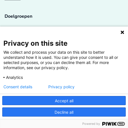
Doelgroepen
Studenten
Lectoren en onderzoekers
Privacy on this site
We collect and process your data on this site to better
Bedrijven
understand how it is used. You can give your consent to all or
selected purposes, or you can decline them all. For more
Hogescholen
information, see our privacy policy.
Analytics
Consent details
Privacy policy
De grootste kennisbank van het HBO
Accept all
Inspiratie op jouw vakgebied
Decline all
Vrij toegankelijk
Powered by