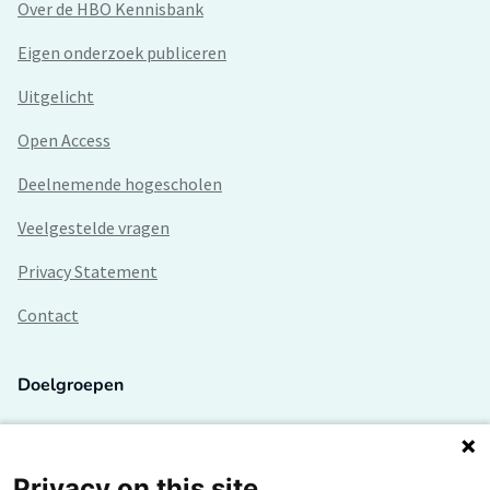
Over de HBO Kennisbank
Eigen onderzoek publiceren
Uitgelicht
Open Access
Deelnemende hogescholen
Veelgestelde vragen
Privacy Statement
Contact
Doelgroepen
Studenten
Lectoren en onderzoekers
Privacy on this site