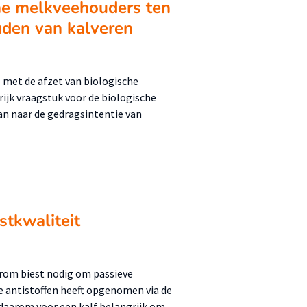
che melkveehouders ten
uden van kalveren
 met de afzet van biologische
rijk vraagstuk voor de biologische
an naar de gedragsintentie van
stkwaliteit
arom biest nodig om passieve
e antistoffen heeft opgenomen via de
 daarom voor een kalf belangrijk om