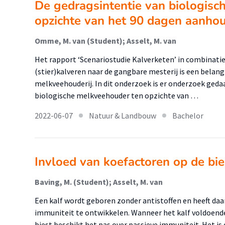
De gedragsintentie van biologis
opzichte van het 90 dagen aanho
Omme, M. van (Student); Asselt, M. van
Het rapport ‘Scenariostudie Kalverketen’ in combinatie
(stier)kalveren naar de gangbare mesterij is een belang
melkveehouderij. In dit onderzoek is er onderzoek geda
biologische melkveehouder ten opzichte van …
2022-06-07
Natuur & Landbouw
Bachelor
Invloed van koefactoren op de bie
Baving, M. (Student); Asselt, M. van
Een kalf wordt geboren zonder antistoffen en heeft da
immuniteit te ontwikkelen. Wanneer het kalf voldoend
biest beschikt het pas over passieve immuniteit. Het is