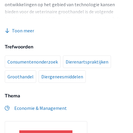
ontwikkelingen op het gebied van technologie kansen
bieden voor de veterinaire groothandel is de volgende
hoofdvraag opgesteld: ‘Aan welke ondersteuning heeft de
dierenartsenpraktijk in Nederland behoefte van de
Toon meer
veterinaire groothandel in diergeneesmiddelen?’
Trefwoorden
Consumentenonderzoek
Dierenartspraktijken
Groothandel
Diergeneesmiddelen
Thema
Economie & Management