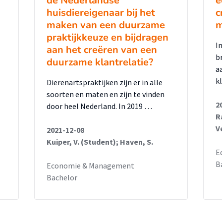
de Nederlandse
e
huisdiereigenaar bij het
c
maken van een duurzame
m
praktijkkeuze en bijdragen
I
aan het creëren van een
b
duurzame klantrelatie?
a
k
Dierenartspraktijken zijn er in alle
soorten en maten en zijn te vinden
2
door heel Nederland. In 2019 …
R
V
2021-12-08
Kuiper, V. (Student); Haven, S.
E
B
Economie & Management
Bachelor