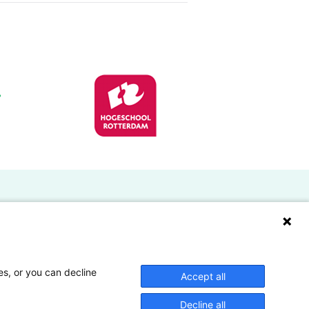
Doelgroepen
Studenten
Lectoren en onderzoekers
es, or you can decline
Accept all
Bedrijven
Decline all