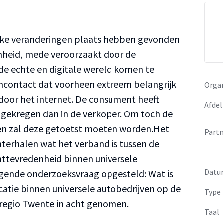
rke veranderingen plaats hebben gevonden
nheid, mede veroorzaakt door de
n de echte en digitale wereld komen te
encontact dat voorheen extreem belangrijk
Organ
door het internet. De consument heeft
Afdel
 gekregen dan in de verkoper. Om toch de
en zal deze getoetst moeten worden.Het
Partn
hterhalen wat het verband is tussen de
nttevredenheid binnen universele
Datu
olgende onderzoeksvraag opgesteld: Wat is
atie binnen universele autobedrijven op de
Type
e regio Twente in acht genomen.
Taal