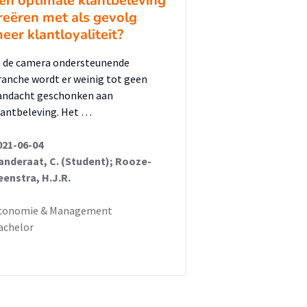
en optimale klantbeleving
reëren met als gevolg
eer klantloyaliteit?
n de camera ondersteunende
ranche wordt er weinig tot geen
andacht geschonken aan
lantbeleving. Het …
021-06-04
anderaat, C. (Student); Rooze-
eenstra, H.J.R.
conomie & Management
achelor