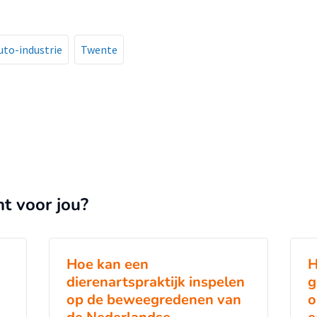
uto-industrie
Twente
nt voor jou?
Hoe kan een
H
dierenartspraktijk inspelen
g
op de beweegredenen van
o