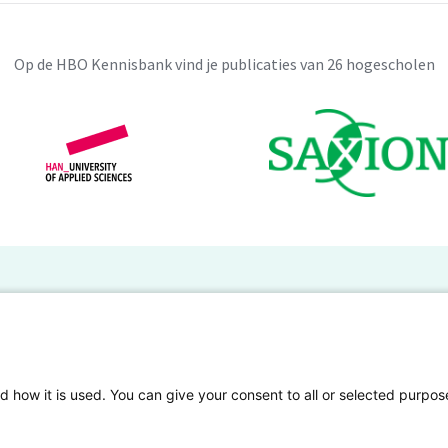
Op de HBO Kennisbank vind je publicaties van 26 hogescholen
BO Kennisbank
er de HBO Kennisbank
Deelnemende hogescholen
gen onderzoek publiceren
Veelgestelde vragen
d how it is used. You can give your consent to all or selected purpos
tgelicht
Privacy Statement