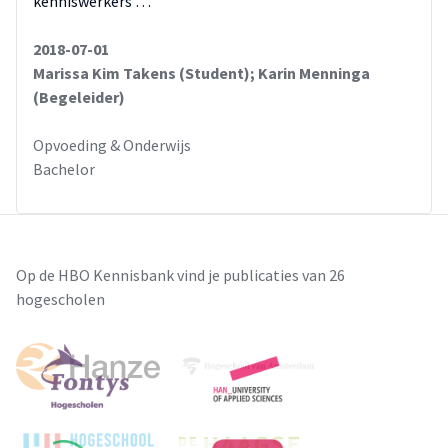
kenniswerkers …
middel van het afnemen van een pilot.
2018-07-01
Marissa Kim Takens (Student); Karin Menninga
(Begeleider)
Opvoeding & Onderwijs
Bachelor
Op de HBO Kennisbank vind je publicaties van 26
hogescholen