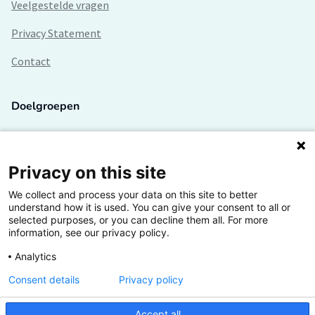
Veelgestelde vragen
Privacy Statement
Contact
Doelgroepen
Studenten
Lectoren en onderzoekers
Privacy on this site
We collect and process your data on this site to better
Bedrijven
understand how it is used. You can give your consent to all or
selected purposes, or you can decline them all. For more
Hogescholen
information, see our privacy policy.
Analytics
Consent details
Privacy policy
De grootste kennisbank van het HBO
Accept all