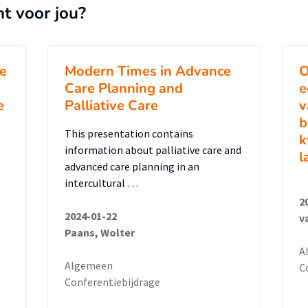
nt voor jou?
ce
Modern Times in Advance
O
Care Planning and
e
e
Palliative Care
v
b
This presentation contains
k
information about palliative care and
l
advanced care planning in an
intercultural …
2
2024-01-22
v
Paans, Wolter
A
Algemeen
C
Conferentiebijdrage