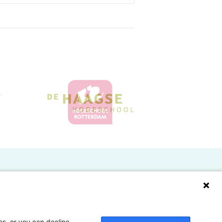
Doelgroepen
Studenten
Lectoren en onderzoekers
es, or you can decline