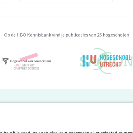
Op de HBO Kennisbank vind je publicaties van 26 hogescholen
BO Kennisbank
er de HBO Kennisbank
Deelnemende hogescholen
gen onderzoek publiceren
Veelgestelde vragen
d how it is used. You can give your consent to all or selected purpos