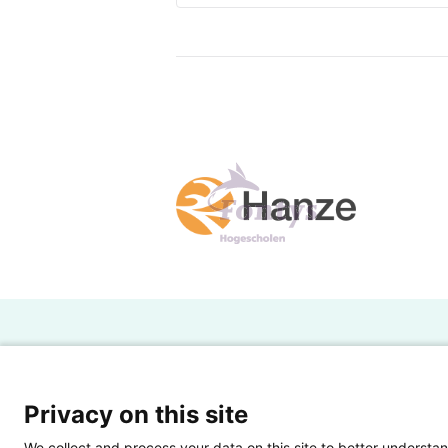
H
Powered by SURF
Ov
Privacy on this site
Ei
We collect and process your data on this site to better understan