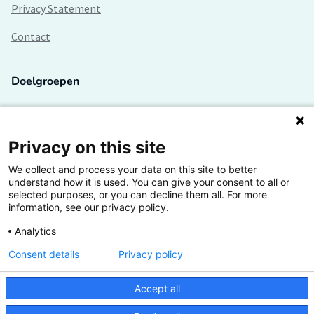
Privacy Statement
Contact
Doelgroepen
Studenten
Lectoren en onderzoekers
Privacy on this site
We collect and process your data on this site to better
Bedrijven
understand how it is used. You can give your consent to all or
selected purposes, or you can decline them all. For more
Hogescholen
information, see our privacy policy.
Analytics
Consent details
Privacy policy
De grootste kennisbank van het HBO
Accept all
Inspiratie op jouw vakgebied