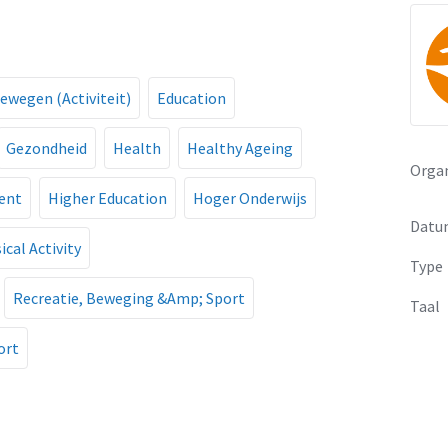
ewegen (Activiteit)
Education
Gezondheid
Health
Healthy Ageing
Organ
ment
Higher Education
Hoger Onderwijs
Datu
ical Activity
Type
Recreatie, Beweging &Amp; Sport
Taal
ort