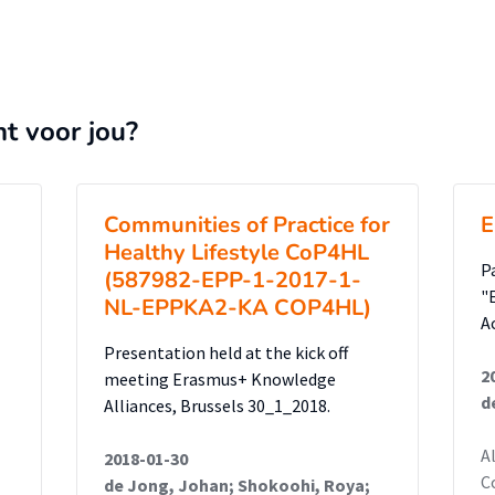
nt voor jou?
Communities of Practice for
E
Healthy Lifestyle CoP4HL
P
(587982-EPP-1-2017-1-
"
NL-EPPKA2-KA COP4HL)
A
Presentation held at the kick off
2
meeting Erasmus+ Knowledge
d
Alliances, Brussels 30_1_2018.
A
2018-01-30
C
de Jong, Johan; Shokoohi, Roya;