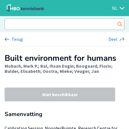
NL
Terug
Deel
Built environment for humans
Mobach, Mark P.
;
Bal, Ihsan Engin
;
Boogaard, Floris
;
Bulder, Elisabeth
;
Oostra, Mieke
;
Veuger, Jan
Niet beschikbaar
Samenvatting
Calibration Session, NoorderRuimte, Research Centre for