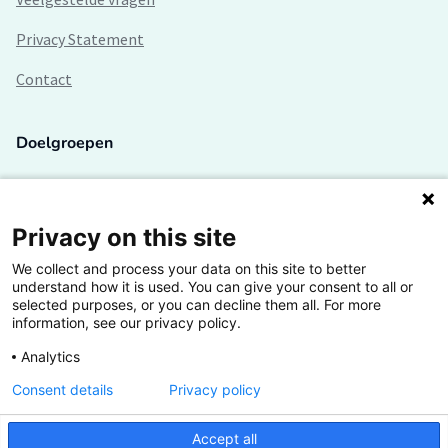
Privacy Statement
Contact
Doelgroepen
Studenten
Lectoren en onderzoekers
Privacy on this site
We collect and process your data on this site to better
Bedrijven
understand how it is used. You can give your consent to all or
selected purposes, or you can decline them all. For more
Hogescholen
information, see our privacy policy.
Analytics
Consent details
Privacy policy
De grootste kennisbank van het HBO
Accept all