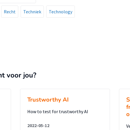
Recht
Techniek
Technology
nt voor jou?
Trustworthy AI
S
f
How to test for trustworthy AI
o
2022-05-12
V