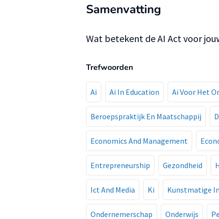
Samenvatting
Wat betekent de AI Act voor jou
Trefwoorden
Ai
Ai In Education
Ai Voor Het O
Beroepspraktijk En Maatschappij
D
Economics And Management
Econ
Entrepreneurship
Gezondheid
H
Ict And Media
Ki
Kunstmatige In
Ondernemerschap
Onderwijs
Pe