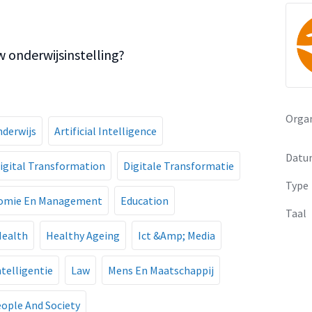
w onderwijsinstelling?
Organ
nderwijs
Artificial Intelligence
Datu
igital Transformation
Digitale Transformatie
Type
omie En Management
Education
Taal
ealth
Healthy Ageing
Ict &Amp; Media
telligentie
Law
Mens En Maatschappij
ople And Society