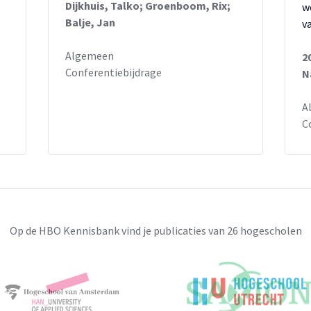
Dijkhuis, Talko; Groenboom, Rix;
w
Balje, Jan
v
Algemeen
2
Conferentiebijdrage
N
A
C
Op de HBO Kennisbank vind je publicaties van 26 hogescholen