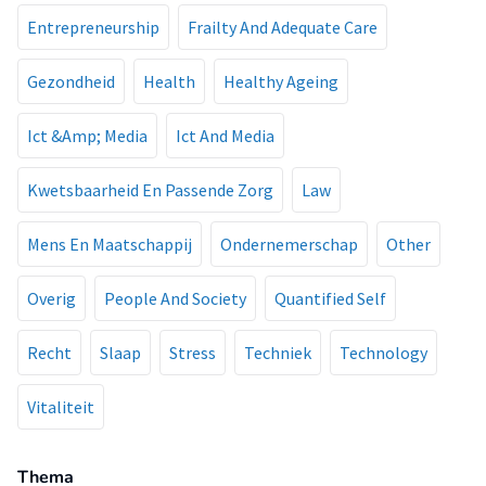
Entrepreneurship
Frailty And Adequate Care
Gezondheid
Health
Healthy Ageing
Ict &Amp; Media
Ict And Media
Kwetsbaarheid En Passende Zorg
Law
Mens En Maatschappij
Ondernemerschap
Other
Overig
People And Society
Quantified Self
Recht
Slaap
Stress
Techniek
Technology
Vitaliteit
Thema