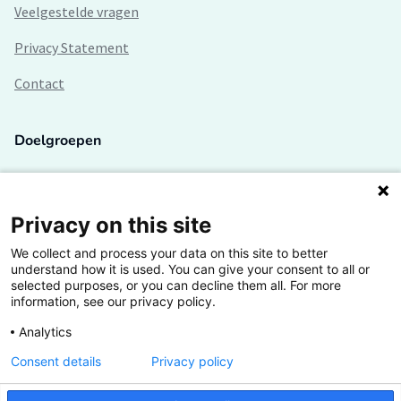
Veelgestelde vragen
Privacy Statement
Contact
Doelgroepen
Studenten
Lectoren en onderzoekers
Privacy on this site
We collect and process your data on this site to better
Bedrijven
understand how it is used. You can give your consent to all or
selected purposes, or you can decline them all. For more
Hogescholen
information, see our privacy policy.
Analytics
Consent details
Privacy policy
De grootste kennisbank van het HBO