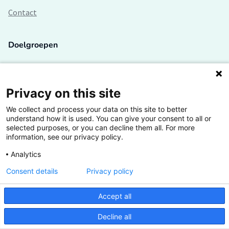
Contact
Doelgroepen
Studenten
Lectoren en onderzoekers
Privacy on this site
We collect and process your data on this site to better
Bedrijven
understand how it is used. You can give your consent to all or
selected purposes, or you can decline them all. For more
Hogescholen
information, see our privacy policy.
Analytics
Consent details
Privacy policy
De grootste kennisbank van het HBO
Accept all
Inspiratie op jouw vakgebied
Decline all
Vrij toegankelijk