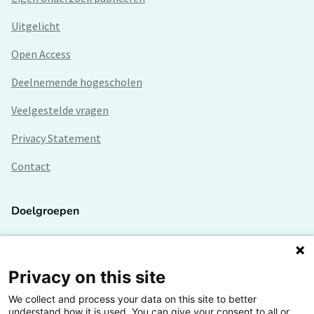
Uitgelicht
Open Access
Deelnemende hogescholen
Veelgestelde vragen
Privacy Statement
Contact
Doelgroepen
Studenten
Lectoren en onderzoekers
Privacy on this site
We collect and process your data on this site to better
Bedrijven
understand how it is used. You can give your consent to all or