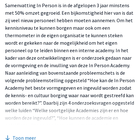
Samenvatting In Person is in de afgelopen 3 jaar minstens
met 50% omzet gegroeid. Een bijkomstigheid hier van is dat
zij veel nieuw personeel hebben moeten aannemen. Om het
kennisniveau te kunnen borgen maar ook om een
thermometer in de eigen organisatie te kunnen steken
wordt er gekeken naar de mogelijkheid om het eigen
personeel op te leiden binnen een interne academy. In het
kader van deze ontwikkelingen is er onderzoek gedaan naar
de vormgeving en de invulling van deze In Person Academy.
Naar aanleiding van bovenstaande probleemschets is de
volgende probleemstelling opgesteld “Hoe kan de In Person
Academy het beste vormgegeven en ingevuld worden zodat
de kennis- en cultuur borging waar naar wordt gestreefd kan
worden bereikt?”. Daarbij zijn 4 onderzoeksvragen opgesteld
welke luiden “Welke soortgelijke Academies zijn er en hoe
worden deze ingevuld?”, “Hoe kunnen de academie en
opleidingswijze op een innovatieve manier worden
vormgegeven?”, “Hoe kunnen de academie en
Toon meer