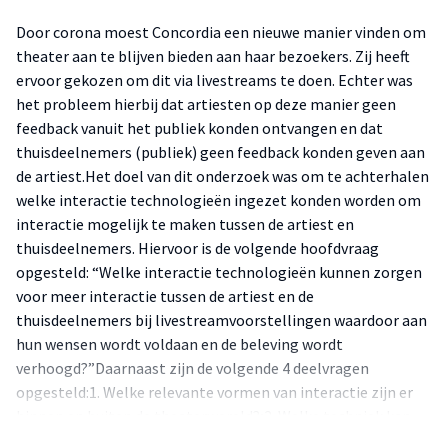
Door corona moest Concordia een nieuwe manier vinden om
theater aan te blijven bieden aan haar bezoekers. Zij heeft
ervoor gekozen om dit via livestreams te doen. Echter was
het probleem hierbij dat artiesten op deze manier geen
feedback vanuit het publiek konden ontvangen en dat
thuisdeelnemers (publiek) geen feedback konden geven aan
de artiest.Het doel van dit onderzoek was om te achterhalen
welke interactie technologieën ingezet konden worden om
interactie mogelijk te maken tussen de artiest en
thuisdeelnemers. Hiervoor is de volgende hoofdvraag
opgesteld: “Welke interactie technologieën kunnen zorgen
voor meer interactie tussen de artiest en de
thuisdeelnemers bij livestreamvoorstellingen waardoor aan
hun wensen wordt voldaan en de beleving wordt
verhoogd?”Daarnaast zijn de volgende 4 deelvragen
opgesteld:1. Welke relevante vormen van interactie zijn er
binnen en buiten de theaterwereld?;2. Welke techniek kan
gebruikt worden om fysieke interactie om te zetten in