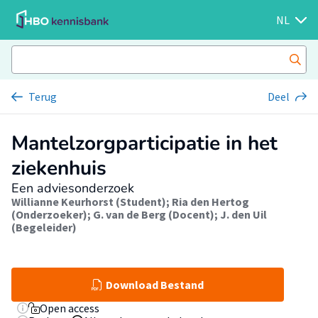
NL
Terug
Deel
Mantelzorgparticipatie in het
ziekenhuis
Een adviesonderzoek
Willianne Keurhorst (Student)
;
Ria den Hertog
(Onderzoeker)
;
G. van de Berg (Docent)
;
J. den Uil
(Begeleider)
Download Bestand
Open access