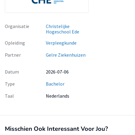
Middellange termijn: informatievoorziening verbeteren,
bijvoorbeeld via een mantelzorghoek. – Lange termijn:
Family Centered Care structureel implementeren voor
duurzame inbedding.
Organisatie
Christelijke
Hogeschool Ede
Opleiding
Verpleegkunde
Partner
Gelre Ziekenhuizen
Datum
2026-07-06
Type
Bachelor
Taal
Nederlands
Misschien Ook Interessant Voor Jou?