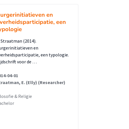
urgerinitiatieven en
verheidsparticipatie, een
ypologie
. Straatman (2014).
urgerinitiatieven en
verheidsparticipatie, een typologie.
ijdschrift voor de …
014-04-01
traatman, E. (Elly) (Researcher)
ilosofie & Religie
achelor