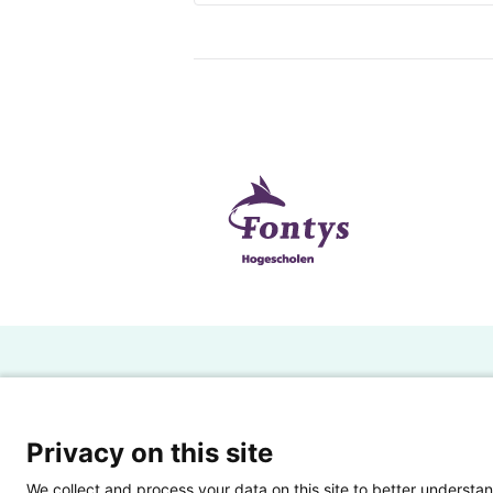
H
Powered by SURF
Ov
Privacy on this site
Ei
We collect and process your data on this site to better understan