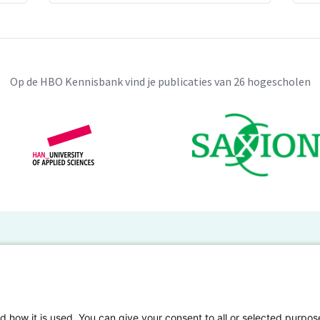
Op de HBO Kennisbank vind je publicaties van 26 hogescholen
BO Kennisbank
er de HBO Kennisbank
Deelnemende hogescholen
gen onderzoek publiceren
Veelgestelde vragen
d how it is used. You can give your consent to all or selected purpos