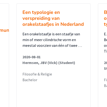
Een typologie en
B
verspreiding van
o
orakelstaafjes in Nederland
t
municatie
Een orakelstaafje is een staafje van
E
min of meer cilindrische vorm en
B
meestal voorzien van één of twee …
o
T
2020-08-01
Hermsen, JBV (Vick) (Student)
2
S
Filosofie & Religie
Bachelor
F
B