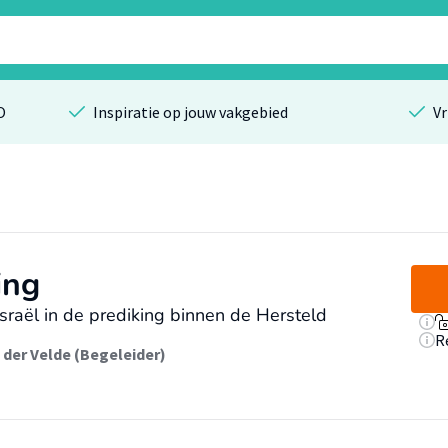
O
Inspiratie op jouw vakgebied
Vr
ing
sraël in de prediking binnen de Hersteld
R
 der Velde (Begeleider)