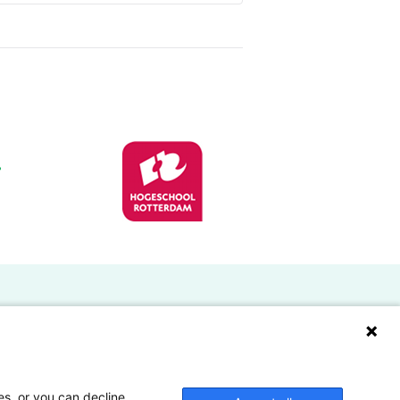
Doelgroepen
Studenten
Lectoren en onderzoekers
es, or you can decline