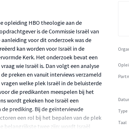
de opleiding HBO theologie aan de
 opdrachtgever is de Commissie Israël van
 aanleiding voor dit onderzoek was de
eëerd kan worden voor Israël in de
Organ
ervormde Kerk. Het onderzoek bevat een
Oplei
vraag wie Israël is. Dan volgt een analyse
t de preken en vanuit interviews verzameld
Partn
vragen welke plek Israël in de beluisterde
 voor die predikanten meespelen bij het
Datu
ens wordt gekeken hoe Israël een
 de prediking. Bij de geïnterviewde
Type
toren een rol bij het bepalen van de plek
Taal
 De belangrijkste twee zijn: wordt Israël