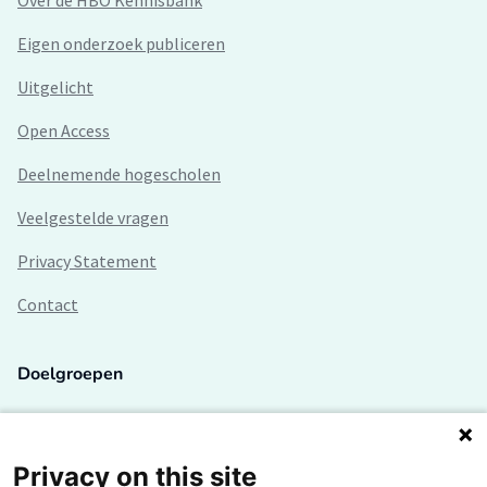
Over de HBO Kennisbank
Eigen onderzoek publiceren
Uitgelicht
Open Access
Deelnemende hogescholen
Veelgestelde vragen
Privacy Statement
Contact
Doelgroepen
Studenten
Lectoren en onderzoekers
Privacy on this site