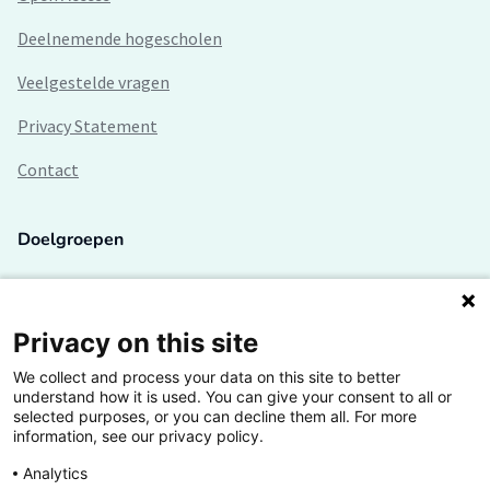
Deelnemende hogescholen
Veelgestelde vragen
Privacy Statement
Contact
Doelgroepen
Studenten
Lectoren en onderzoekers
Privacy on this site
We collect and process your data on this site to better
Bedrijven
understand how it is used. You can give your consent to all or
selected purposes, or you can decline them all. For more
Hogescholen
information, see our privacy policy.
Analytics