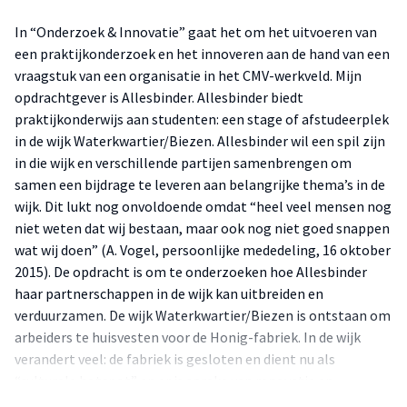
In “Onderzoek & Innovatie” gaat het om het uitvoeren van
een praktijkonderzoek en het innoveren aan de hand van een
vraagstuk van een organisatie in het CMV-werkveld. Mijn
opdrachtgever is Allesbinder. Allesbinder biedt
praktijkonderwijs aan studenten: een stage of afstudeerplek
in de wijk Waterkwartier/Biezen. Allesbinder wil een spil zijn
in die wijk en verschillende partijen samenbrengen om
samen een bijdrage te leveren aan belangrijke thema’s in de
wijk. Dit lukt nog onvoldoende omdat “heel veel mensen nog
niet weten dat wij bestaan, maar ook nog niet goed snappen
wat wij doen” (A. Vogel, persoonlijke mededeling, 16 oktober
2015). De opdracht is om te onderzoeken hoe Allesbinder
haar partnerschappen in de wijk kan uitbreiden en
verduurzamen. De wijk Waterkwartier/Biezen is ontstaan om
arbeiders te huisvesten voor de Honig-fabriek. In de wijk
verandert veel: de fabriek is gesloten en dient nu als
“culturele hotspot” en er is sprake van renovatie en
grootschalige nieuwbouw. Deze veranderingen treffen ook de