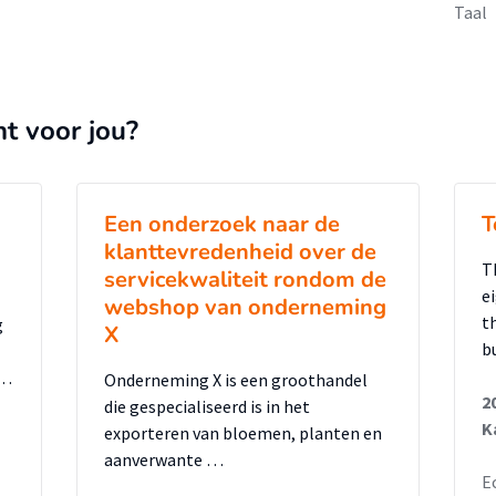
Taal
nt voor jou?
Een onderzoek naar de
T
klanttevredenheid over de
T
servicekwaliteit rondom de
e
webshop van onderneming
t
g
X
b
 …
Onderneming X is een groothandel
2
die gespecialiseerd is in het
K
exporteren van bloemen, planten en
aanverwante …
E