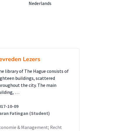
Nederlands
evreden Lezers
he library of The Hague consists of
ighteen buildings, scattered
hroughout the city. The main
uilding, …
017-10-09
aran Fatingan (Student)
conomie & Management; Recht