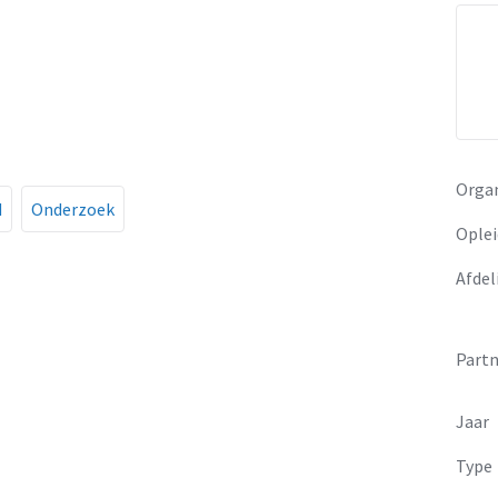
Organ
d
Onderzoek
Oplei
Afdel
Partn
Jaar
Type