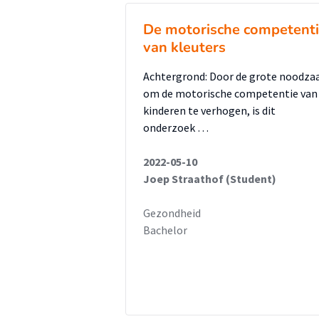
BMI, middelomtrek en vetperce
De motorische competent
Conclusie: Een hoge dagelijkse ma
van kleuters
met een hogere en BMI bij volwa
Achtergrond: Door de grote noodza
Een hoge maaltijdfrequentie lijk
om de motorische competentie van
en LDL cholesterol en lager dias
kinderen te verhogen, is dit
onderzoek …
maaltijdfrequentie het best nag
die ter validatie zal worden uit
2022-05-10
reproduceerbaarheid zijn getest.
Joep Straathof (Student)
met een hogere BMI, middelomtr
Gezondheid
Aandacht van de behandelaar na
Bachelor
over dit onderwerp valt aan te r