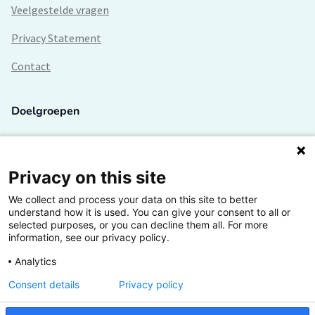
Veelgestelde vragen
Privacy Statement
Contact
Doelgroepen
Studenten
Lectoren en onderzoekers
Privacy on this site
We collect and process your data on this site to better
Bedrijven
understand how it is used. You can give your consent to all or
selected purposes, or you can decline them all. For more
Hogescholen
information, see our privacy policy.
Analytics
Consent details
Privacy policy
De grootste kennisbank van het HBO