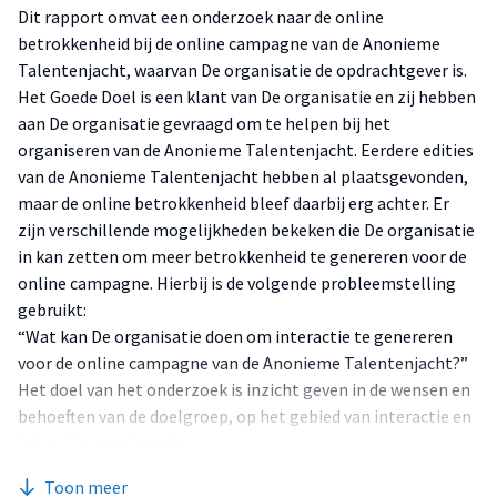
Dit rapport omvat een onderzoek naar de online
betrokkenheid bij de online campagne van de Anonieme
Talentenjacht, waarvan De organisatie de opdrachtgever is.
Het Goede Doel is een klant van De organisatie en zij hebben
aan De organisatie gevraagd om te helpen bij het
organiseren van de Anonieme Talentenjacht. Eerdere edities
van de Anonieme Talentenjacht hebben al plaatsgevonden,
maar de online betrokkenheid bleef daarbij erg achter. Er
zijn verschillende mogelijkheden bekeken die De organisatie
in kan zetten om meer betrokkenheid te genereren voor de
online campagne. Hierbij is de volgende probleemstelling
gebruikt:
“Wat kan De organisatie doen om interactie te genereren
voor de online campagne van de Anonieme Talentenjacht?”
Het doel van het onderzoek is inzicht geven in de wensen en
behoeften van de doelgroep, op het gebied van interactie en
het onlinemediagedrag.
De doelgroep bestaat uit jongeren in de leeftijd van dertien
Toon meer
tot en met vijftien jaar. Ze zijn woonachtig door heel