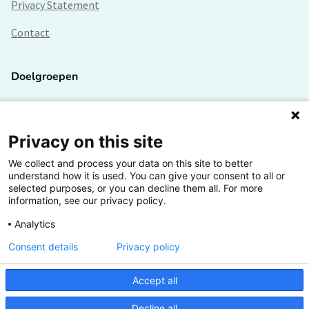
Privacy Statement
Contact
Doelgroepen
Studenten
Lectoren en onderzoekers
Privacy on this site
We collect and process your data on this site to better
Bedrijven
understand how it is used. You can give your consent to all or
selected purposes, or you can decline them all. For more
Hogescholen
information, see our privacy policy.
Analytics
Consent details
Privacy policy
De grootste kennisbank van het HBO
Accept all
Inspiratie op jouw vakgebied
Decline all