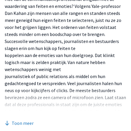
waardering van feiten en emoties? Volgens Yale-professor
Dan Kahan zijn mensen van alle rangen en standen steeds
meer geneigd hun eigen feiten te selecteren, juist nu ze zo
voor het grijpen liggen. Het ordenen van feiten volstaat
steeds minder om een boodschap over te brengen.
Succesvolle wetenschappers, journalisten en bestuurders
slagen erin om hun kijk op feiten te
koppelen aan de emoties van hun doelgroep. Dat klinkt
logisch maar is zelden praktijk. Van nature hebben
wetenschappers weinig met
journalistiek of public relations als middel om hun
gedachtengoed te verspreiden. Veel journalisten halen hun
neus op voor kijkcijfers of clicks. De meeste bestuurders
bevriezen zodra ze een camera of microfoon zien. Laat staan
dat al deze professionals in staat zijn om de juiste emoties
in te schakelen in hun communicatie. Juist in die vertaalslag
kan de communicatieprofessional van grote betekenis zijn.
Toon meer