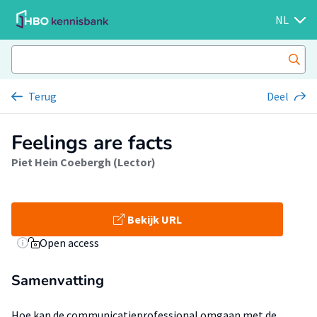
NL
Terug
Deel
Feelings are facts
Piet Hein Coebergh (Lector)
Bekijk URL
Open access
Samenvatting
Hoe kan de communicatieprofessional omgaan met de