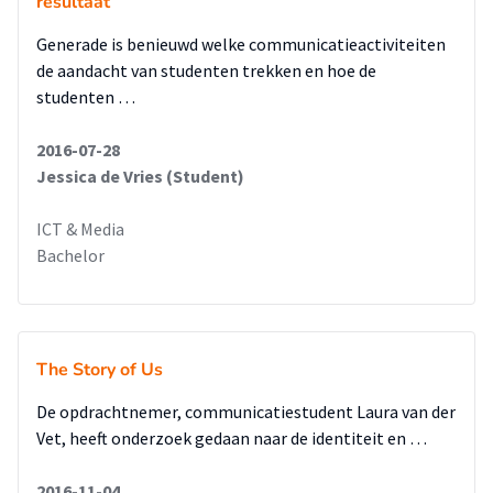
resultaat
via het internet op zoek gaan naar bedrijfssoftware. Als
Visma Software goed te vinden is via zoekmachines, dan
Generade is benieuwd welke communicatieactiviteiten
komen de klanten ook eerder bij het bedrijf uit. Daarnaast
de aandacht van studenten trekken en hoe de
door de identiteit vast te houden komen het gedrag, de
studenten …
communicatie en de symboliek het beste naar voren.
- Tot slot adviseert de opdrachtnemer een onderzoek te
2016-07-28
doen naar de wensen en behoeften op het gebied van social
Jessica de Vries (Student)
media. Veel klanten van Visma Software gebruiken social
media, maar de overgrote meerderheid volgt de organisatie
ICT & Media
niet. Hier is dus veel winst te behalen voor het bedrijf.
Bachelor
The Story of Us
De opdrachtnemer, communicatiestudent Laura van der
Vet, heeft onderzoek gedaan naar de identiteit en …
2016-11-04