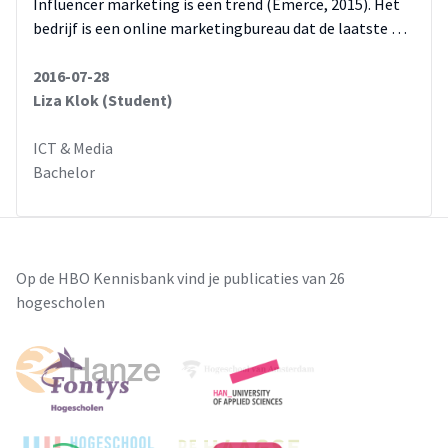
Influencer marketing is een trend (Emerce, 2015). Het
gemeente Leidschendam-Voorburg opgesteld. De
bedrijf is een online marketingbureau dat de laatste …
onderzoekster adviseert de inwoners te informeren over de
feiten over overgewicht en obesitas. Deze informatie kan
2016-07-28
bijvoorbeeld via een folder verspreid worden. De gemeente is
Liza Klok (Student)
ook geadviseerd om een Facebook pagina aan te maken, die
gekoppeld is aan de website voor sport en welzijn. Het advies
ICT & Media
luidt ook dat de gemeente Leidschendam-Voorburg
Bachelor
sportactiviteiten moet organiseren. Foto‟s en ervaringen
van de sportactiviteiten moeten gedeeld worden via
Facebook. De invulling van deze sportactiviteiten moet
blijken uit een vervolgonderzoek.
Op de HBO Kennisbank vind je publicaties van 26
hogescholen