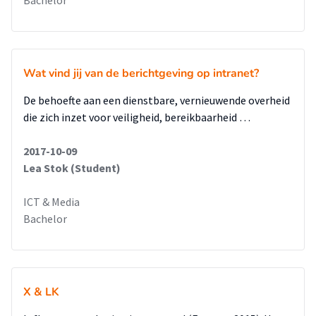
Bachelor
grotendeels met elkaar overeen. De meest gehanteerde
strategie is een speciale website over
sport in de gemeente, met een gekoppelde Facebook pagina.
Een andere bijdrage vanuit de gemeente kan het organiseren
Wat vind jij van de berichtgeving op intranet?
van sportactiviteiten zijn. De website voor sport en welzijn
moet deze activiteiten promoten, en tijdens een activiteit
De behoefte aan een dienstbare, vernieuwende overheid
worden foto‟s en ervaringen gedeeld op de Facebook pagina.
die zich inzet voor veiligheid, bereikbaarheid …
In dit onderzoek zijn drie hypotheses getoetst. De eerste
hypothese is aangenomen, omdat uit het kwalitatief
2017-10-09
onderzoek blijkt dat de doelgroep alleen de centrale route
Lea Stok (Student)
kiest als het doel bekend is. De tweede hypothese is ook
aangenomen, de doelgroep toont namelijk aan
ICT & Media
doorzettingsvermogen te hebben, voorspelbaar gedrag en
Bachelor
een weerstand tegen overtuiging van het
tegenovergestelde. Uit het onderzoek is gebleken dat de
derde hypothese niet geldend is voor deze casus en is daarom
verworpen.
X & LK
Advies
Uit het onderzoek heeft de onderzoekster een advies voor de