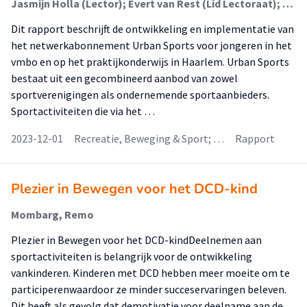
Jasmijn Holla (Lector); Evert van Rest (Lid Lectoraat); Peter van der Aart (Onderzoeker); Lisa den Ouden (Onderzoeker); Willemijn Langkamp (Lid Lectoraat)
Dit rapport beschrijft de ontwikkeling en implementatie van
het netwerkabonnement Urban Sports voor jongeren in het
vmbo en op het praktijkonderwijs in Haarlem. Urban Sports
bestaat uit een gecombineerd aanbod van zowel
sportverenigingen als ondernemende sportaanbieders.
Sportactiviteiten die via het …
2023-12-01
Recreatie, Beweging & Sport; …
Rapport
Plezier in Bewegen voor het DCD-kind
Mombarg, Remo
Plezier in Bewegen voor het DCD-kindDeelnemen aan
sportactiviteiten is belangrijk voor de ontwikkeling
vankinderen. Kinderen met DCD hebben meer moeite om te
participerenwaardoor ze minder succeservaringen beleven.
Dit heeft als gevolg dat demotivatie voor deelname aan de