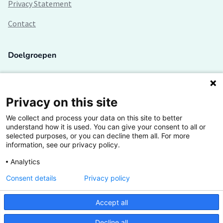
Privacy Statement
Contact
Doelgroepen
Studenten
Lectoren en onderzoekers
Privacy on this site
We collect and process your data on this site to better
Bedrijven
understand how it is used. You can give your consent to all or
selected purposes, or you can decline them all. For more
Hogescholen
information, see our privacy policy.
Analytics
Consent details
Privacy policy
De grootste kennisbank van het HBO
Accept all
Inspiratie op jouw vakgebied
Decline all