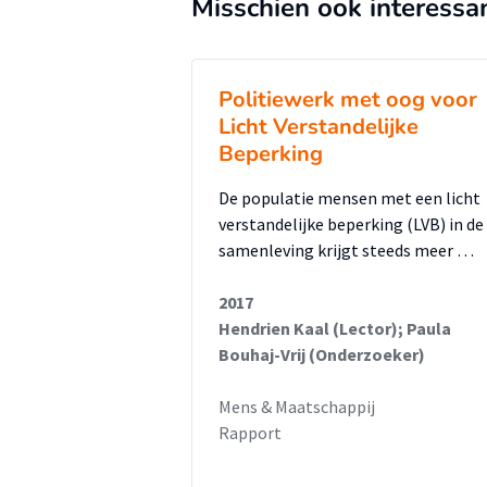
strafrechtadvocaten specifieke 
Misschien ook interessa
helpen bij de totstandkoming v
met mensen met een LVB. Hiervoo
Politiewerk met oog voor
Daarna wordt meer algemene ke
Licht Verstandelijke
bejegenen van mensen met een L
Beperking
aantal specifieke momenten in 
aanpassing aan een mogelijk aanw
De populatie mensen met een licht
verstandelijke beperking (LVB) in de
samenleving krijgt steeds meer …
2017
Hendrien Kaal (Lector); Paula
Bouhaj-Vrij (Onderzoeker)
Mens & Maatschappij
Rapport