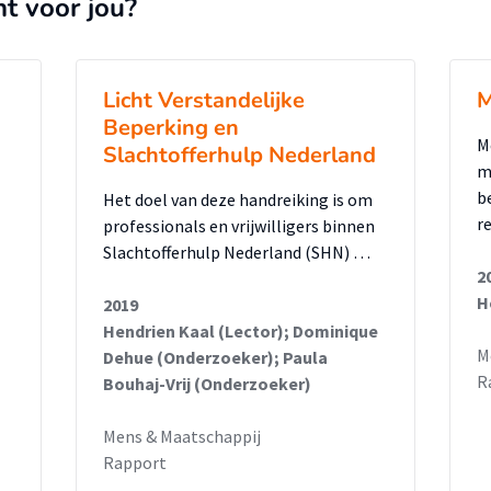
kennis en handvatten te bieden die kunnen
nt voor jou?
an een passende bejegening in strafzaken
r wordt eerst ingegaan op wat een LVB is.
Licht Verstandelijke
M
nnis gegeven over het herkennen en
Beperking en
VB. Ten slotte wordt ingegaan op een
M
Slachtofferhulp Nederland
het werk van strafrechtadvocaten waar
m
ezige LVB is vereist.
b
Het doel van deze handreiking is om
r
professionals en vrijwilligers binnen
Slachtofferhulp Nederland (SHN) …
2
H
2019
Hendrien Kaal (Lector); Dominique
M
Dehue (Onderzoeker); Paula
R
Bouhaj-Vrij (Onderzoeker)
Mens & Maatschappij
Rapport