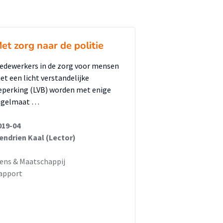
et zorg naar de politie
edewerkers in de zorg voor mensen
et een licht verstandelijke
eperking (LVB) worden met enige
egelmaat …
019-04
endrien Kaal (Lector)
ens & Maatschappij
apport