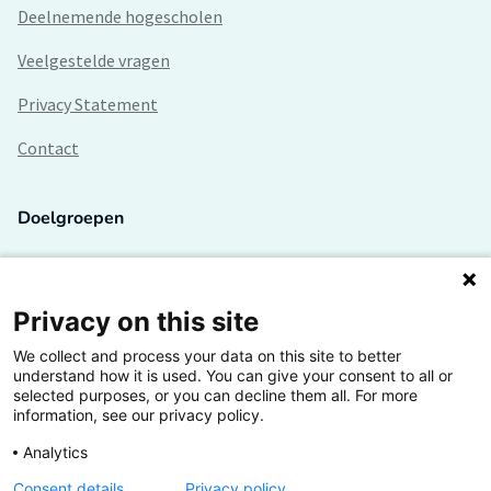
Deelnemende hogescholen
Veelgestelde vragen
Privacy Statement
Contact
Doelgroepen
Studenten
Lectoren en onderzoekers
Privacy on this site
We collect and process your data on this site to better
Bedrijven
understand how it is used. You can give your consent to all or
selected purposes, or you can decline them all. For more
Hogescholen
information, see our privacy policy.
Analytics
Consent details
Privacy policy