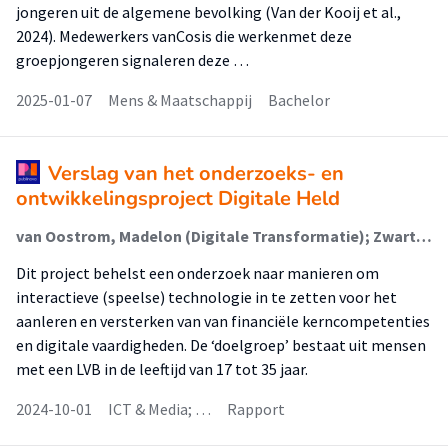
jongeren uit de algemene bevolking (Van der Kooij et al.,
2024). Medewerkers vanCosis die werkenmet deze
groepjongeren signaleren deze …
2025-01-07
Mens & Maatschappij
Bachelor
Verslag van het onderzoeks- en
ontwikkelingsproject Digitale Held
van Oostrom, Madelon (Digitale Transformatie); Zwart, Peter (Digitale Transformatie); van Rimmelzwaan, Carmen; Karst, Rindert; Leenders, Rivke; Thijssen, Steve; Vriens, Karin
Dit project behelst een onderzoek naar manieren om
interactieve (speelse) technologie in te zetten voor het
aanleren en versterken van van financiële kerncompetenties
en digitale vaardigheden. De ‘doelgroep’ bestaat uit mensen
met een LVB in de leeftijd van 17 tot 35 jaar.
2024-10-01
ICT & Media; …
Rapport