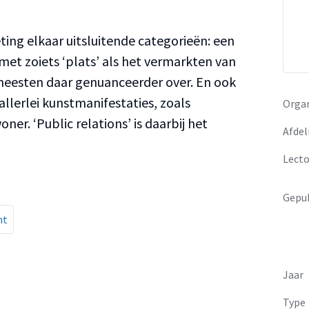
ing elkaar uitsluitende categorieën: een
 met zoiets ‘plats’ als het vermarkten van
meesten daar genuanceerder over. En ook
llerlei kunstmanifestaties, zoals
Organ
er. ‘Public relations’ is daarbij het
Afdel
Lecto
Gepub
nt
Jaar
Type