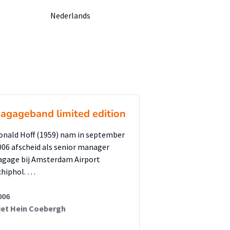
Nederlands
agageband limited edition
onald Hoff (1959) nam in september
006 afscheid als senior manager
agage bij Amsterdam Airport
chiphol. …
006
iet Hein Coebergh