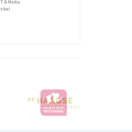
CT & Media
rtikel