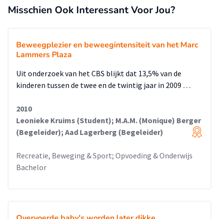
termijn de standaard.
Misschien Ook Interessant Voor Jou?
De aanbeveling voor JOGG Roosendaal is een uitgewerkt
implementatieplan voor de watertappunten op
Beweegplezier en beweegintensiteit van het Marc
basisscholen in Roosendaal met bevorderende factoren.
Lammers Plaza
Uit onderzoek van het CBS blijkt dat 13,5% van de
kinderen tussen de twee en de twintig jaar in 2009 …
2010
Leonieke Kruims (Student); M.A.M. (Monique) Berger
(Begeleider); Aad Lagerberg (Begeleider)
Recreatie, Beweging & Sport; Opvoeding & Onderwijs
Bachelor
Overvoerde baby's worden later dikke