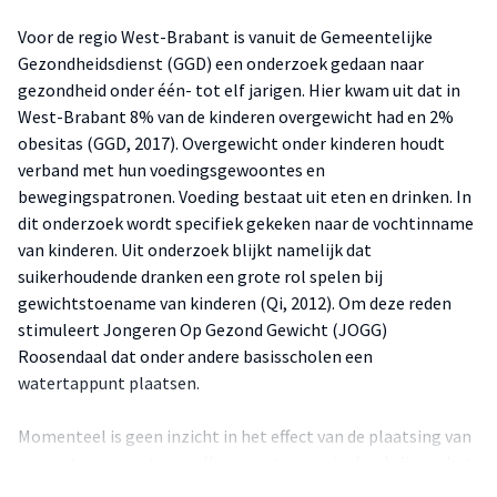
Voor de regio West-Brabant is vanuit de Gemeentelijke
Gezondheidsdienst (GGD) een onderzoek gedaan naar
gezondheid onder één- tot elf jarigen. Hier kwam uit dat in
West-Brabant 8% van de kinderen overgewicht had en 2%
obesitas (GGD, 2017). Overgewicht onder kinderen houdt
verband met hun voedingsgewoontes en
bewegingspatronen. Voeding bestaat uit eten en drinken. In
dit onderzoek wordt specifiek gekeken naar de vochtinname
van kinderen. Uit onderzoek blijkt namelijk dat
suikerhoudende dranken een grote rol spelen bij
gewichtstoename van kinderen (Qi, 2012). Om deze reden
stimuleert Jongeren Op Gezond Gewicht (JOGG)
Roosendaal dat onder andere basisscholen een
watertappunt plaatsen.
Momenteel is geen inzicht in het effect van de plaatsing van
een watertappunt en welke aspecten van invloed zijn op het
optimaliseren van dit effect. Daarom is in opdracht van JOGG