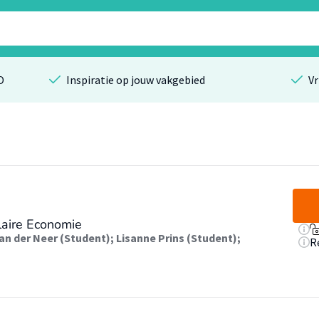
O
Inspiratie op jouw vakgebied
Vr
laire Economie
an der Neer (Student)
;
Lisanne Prins (Student)
;
R