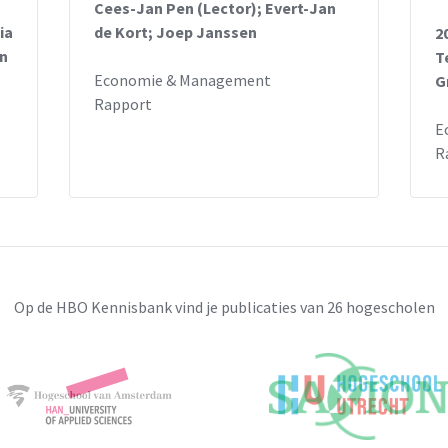
Cees-Jan Pen (Lector); Evert-Jan
ia
de Kort; Joep Janssen
2
en
T
Economie & Management
G
Rapport
E
R
Op de HBO Kennisbank vind je publicaties van 26 hogescholen