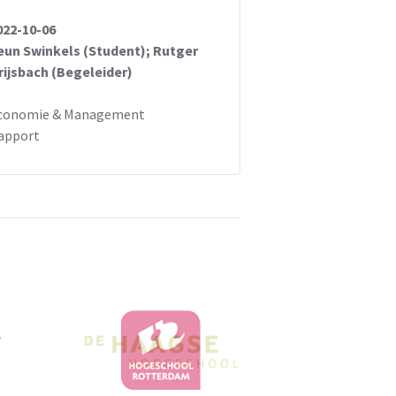
022-10-06
eun Swinkels (Student); Rutger
rijsbach (Begeleider)
conomie & Management
apport