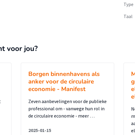
Type
Taal
nt voor jou?
Borgen binnenhavens als
M
anker voor de circulaire
g
economie - Manifest
e
e
t
Zeven aanbevelingen voor de publieke
professional om - vanwege hun rol in
N
de circulaire economie - meer …
m
a
2025-01-15
e