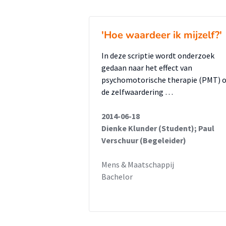
niet valide en betrouwbaar geno
aan te verbinden. Het is wel aa
'Hoe waardeer ik mijzelf?'
(PMT) een positief effect heeft
kinderen.
In deze scriptie wordt onderzoek
gedaan naar het effect van
psychomotorische therapie (PMT) 
de zelfwaardering …
2014-06-18
Dienke Klunder (Student); Paul
Verschuur (Begeleider)
Mens & Maatschappij
Bachelor