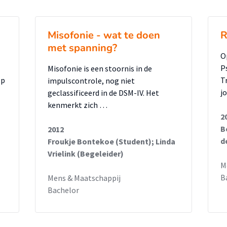
eg om hier harde uitspraken en conclusies
nnemelijk dat Psychomotorische Therapie
Misofonie - wat te doen
R
 op het zelfbeeld van dove en slechthorende
met spanning?
O
P
Misofonie is een stoornis in de
op
T
impulscontrole, nog niet
j
geclassificeerd in de DSM-IV. Het
kenmerkt zich …
2
B
2012
d
Froukje Bontekoe (Student); Linda
Vrielink (Begeleider)
M
B
Mens & Maatschappij
Bachelor