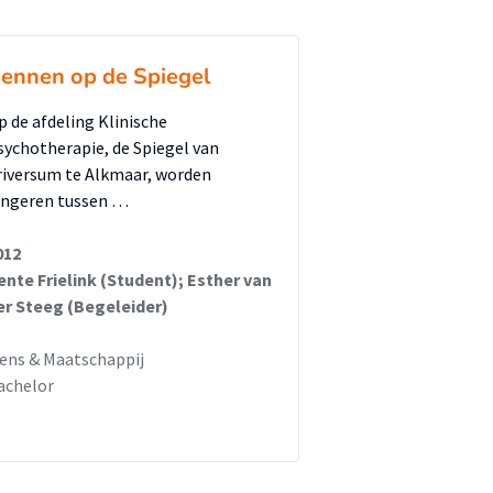
ennen op de Spiegel
p de afdeling Klinische
sychotherapie, de Spiegel van
riversum te Alkmaar, worden
ongeren tussen …
012
ente Frielink (Student); Esther van
er Steeg (Begeleider)
ens & Maatschappij
achelor