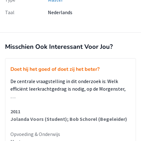
Taal
Nederlands
Gebaseerd op de resultaten uit dit onderzoek, zal in de
toekomst vanuit de interne begeleiding en de directie van
VSO 'de Alk' gehoor gegeven moeten worden aan de
ondersteuningsbehoeften van de leerkrachten en
assistenten in het C cluster. De leerkrachten en assistenten
Misschien Ook Interessant Voor Jou?
kunnen de mogelijke interventies, die vanuit dit onderzoek
naar voren zijn gekomen, uitproberen in de praktijk. Tot slot
is het van belang dat de leerkrachten ervoor open staan om
Doet hij het goed of doet zij het beter?
hun leerkrachtgedrag in de toekomst kritisch te (laten)
bekijken.
De centrale vraagstelling in dit onderzoek is: Welk
efficiënt leerkrachtgedrag is nodig, op de Morgenster,
…
2011
Jolanda Voors (Student); Bob Schorel (Begeleider)
Opvoeding & Onderwijs