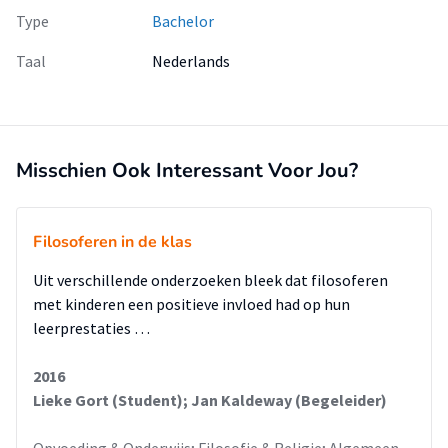
houden met een aantal aandachtspunten. Voorbeelden
Type
Bachelor
hiervan worden hierboven beschreven.
Taal
Nederlands
De belangrijkste aanbeveling is dat er in het team afspraken
gemaakt moeten worden over de uitvoering van het
filosoferen met kinderen. Verder is het noodzakelijk dat de
leerkrachten de theorie over de rol en houding van de
leerkracht vooraf goed doorlezen.
Misschien Ook Interessant Voor Jou?
Filosoferen in de klas
​Uit verschillende onderzoeken bleek dat filosoferen
met kinderen een positieve invloed had op hun
leerprestaties …
2016
Lieke Gort (Student); Jan Kaldeway (Begeleider)
Opvoeding & Onderwijs; Filosofie & Religie; Algemeen