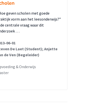
cholen
Hoe geven scholen met goede
raktijk vorm aan het leesonderwijs?”
s de centrale vraag waar dit
nderzoek …
013-06-01
teven De Laet (Student); Anjette
an de Ven (Begeleider)
pvoeding & Onderwijs
aster