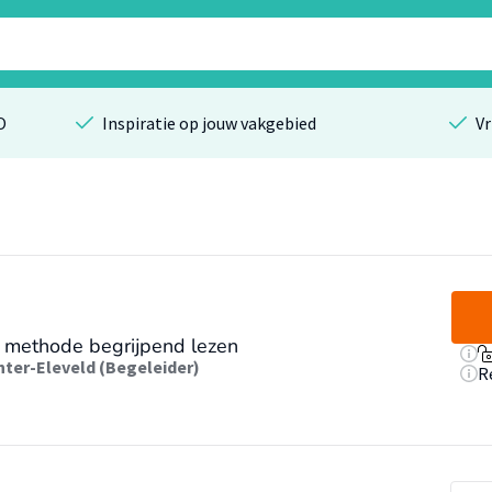
O
Inspiratie op jouw vakgebied
Vr
n methode begrijpend lezen
ter-Eleveld (Begeleider)
R