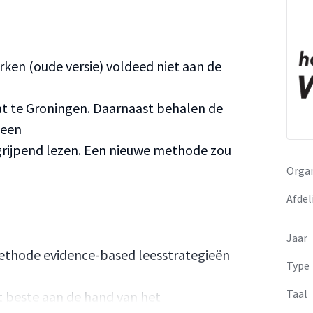
ken (oude versie) voldeed niet aan de
t te Groningen. Daarnaast behalen de
geen
grijpend lezen. Een nieuwe methode zou
Organ
Afdel
Jaar
methode evidence-based leesstrategieën
Type
Taal
 beste aan de hand van het