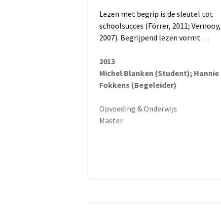
effectief in de praktijk.
Lezen met begrip is de sleutel tot
schoolsucces (Förrer, 2011; Vernooy,
Resultaten
2007). Begrijpend lezen vormt …
Methode Tekstverwerken(2006) k
2013
methode van dit moment,
Michel Blanken (Student); Hannie
aangezien deze methode relatief
Fokkens (Begeleider)
aandacht besteedt aan
samenwerkende leervormen en we
Opvoeding & Onderwijs
Master
werktijd. Ook Nieuwsbegrip (XL)
is een zeer effectieve methode
met actuele teksten en veel
aandacht besteedt aan het activ
en woordenschat.
De resultaten van de leerlingen