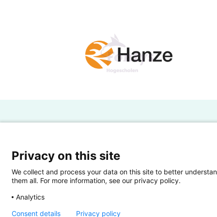
begrijpend
leesonderwijs,blijken steeds te 
resultaten zijn bekeken
over 3 jaar.
Conclusies en aanbevelingen
De begrijpend leesresultaten bli
8. Dit heeft mogelijk te
maken met de inhoud van de hui
H
elementen ontbreken. Dit heeft
echter mogelijk ook te maken met
Powered by SURF
Ov
Privacy on this site
technisch lezen binnen de
Ei
We collect and process your data on this site to better understan
school sterk is aangescherpt. D
them all. For more information, see our privacy policy.
Ui
mogelijk minder profijt van
Analytics
gehad met betrekking tot hun b
Op
Consent details
Privacy policy