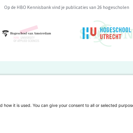
Op de HBO Kennisbank vind je publicaties van 26 hogescholen
dalen vanaf groep 4, naar groep 7-8. Deze
jken te dalen vanaf groep 4, naar groep 7-
dige methode, waarin belangrijke
BO Kennisbank
 het feit, dat vier jaar geleden het
er de HBO Kennisbank
Deelnemende hogescholen
gen onderzoek publiceren
Veelgestelde vragen
d how it is used. You can give your consent to all or selected purpos
e leerlingen vanaf groep 6 hebben hier
tgelicht
Privacy Statement
egrijpend leesontwikkeling.
en Access
Contact