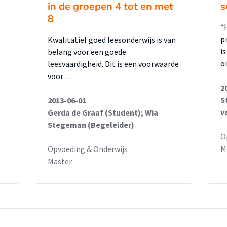
in de groepen 4 tot en met
s
8
“
p
Kwalitatief goed leesonderwijs is van
omt naar voren als de meest effectieve
i
belang voor een goede
o
leesvaardigheid. Dit is een voorwaarde
voor …
 de minste begrijpend leestijd bevat, veel
2
S
2013-06-01
inig aandacht heeft voor zelfstandige
v
Gerda de Graaf (Student); Wia
Stegeman (Begeleider)
O
, omdat deze methode voornamelijk werkt
M
Opvoeding & Onderwijs
Master
eren/ uitbreiden van kennis
 betreffende het technisch leesonderwijs en