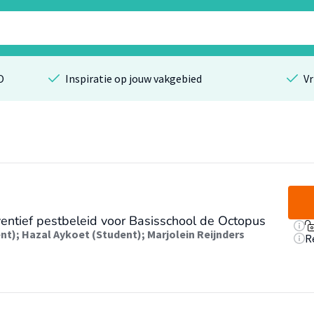
O
Inspiratie op jouw vakgebied
Vr
ventief pestbeleid voor Basisschool de Octopus
ent)
;
Hazal Aykoet (Student)
;
Marjolein Reijnders
R