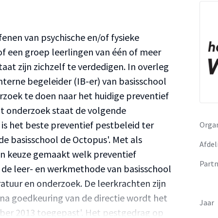
fenen van psychische en/of fysieke
of een groep leerlingen van één of meer
taat zijn zichzelf te verdedigen. In overleg
nterne begeleider (IB-er) van basisschool
zoek te doen naar het huidige preventief
dit onderzoek staat de volgende
is het beste preventief pestbeleid ter
Organ
e basisschool de Octopus'. Met als
Afdel
 een keuze gemaakt welk preventief
Partn
ij de leer- en werkmethode van basisschool
atuur en onderzoek. De leerkrachten zijn
na goedkeuring van de directie wordt het
Jaar
mber 2013 toegepast'. Het pestgedrag op