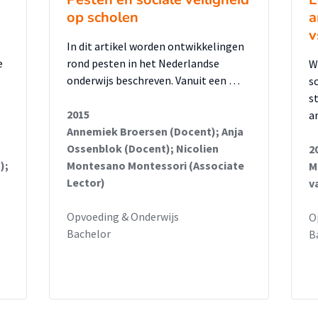
op scholen
a
v
In dit artikel worden ontwikkelingen
e
rond pesten in het Nederlandse
W
onderwijs beschreven. Vanuit een …
s
st
2015
a
Annemiek Broersen (Docent); Anja
Ossenblok (Docent); Nicolien
2
);
Montesano Montessori (Associate
M
Lector)
v
Opvoeding & Onderwijs
O
Bachelor
B