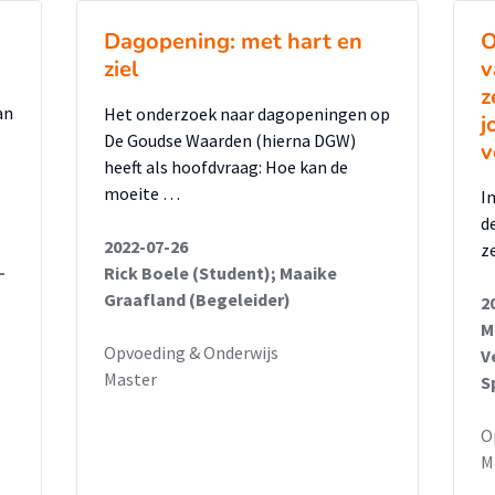
est van Dewulf (2009) invullen gemiddeld
Dagopening: met hart en
O
 Door de talenten uit de
ziel
v
 te gebruiken, hebben leerlingen een
z
.
an
Het onderzoek naar dagopeningen op
j
De Goudse Waarden (hierna DGW)
v
heeft als hoofdvraag: Hoe kan de
lingfactoren spelen een rol bij
moeite …
I
jkonderwijs. Te denken valt aan
d
ilige leeromgeving, een
2022-07-26
z
ldoende uitdaging; en leerlingfactoren
-
Rick Boele (Student); Maaike
Graafland (Begeleider)
2
vertrouwen, en creativiteit.
M
Opvoeding & Onderwijs
V
lgende aanbevelingen:
Master
S
ikkelingsplan om talenten te benoemen en
O
ng zichtbaar te maken.
M
ef niet alleen op tekorten, maar ook op