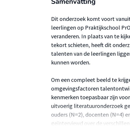
Samenvatting
Dit onderzoek komt voort vanui
leerlingen op Praktijkschool Pr
veranderen. In plaats van te kij
tekort schieten, heeft dit onder
talenten van de leerlingen ligg
kunnen worden.
Om een compleet beeld te krijge
omgevingsfactoren talentontwik
kenmerken toepasbaar zijn voor l
uitvoerig literatuuronderzoek ge
ouders (N=2), docenten (N=4) e
geïnterviewd over de verschillen