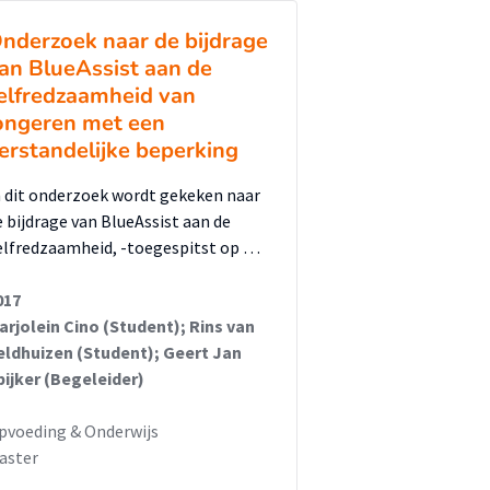
nderzoek naar de bijdrage
an BlueAssist aan de
elfredzaamheid van
ongeren met een
erstandelijke beperking
n dit onderzoek wordt gekeken naar
e bijdrage van BlueAssist aan de
elfredzaamheid, -toegespitst op …
017
arjolein Cino (Student); Rins van
eldhuizen (Student); Geert Jan
pijker (Begeleider)
pvoeding & Onderwijs
aster