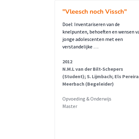
terwijl wanneer ze de talentent
"Vleesch noch Vissch"
negen talenten worden genoemd.
Talententoolbox (Dewulf, 2009)
Doel: Inventariseren van de
bredere basis om trots op te zijn
knelpunten, behoeften en wensen v
jonge adolescenten met een
verstandelijke …
Verschillende omgevings- en leer
talentontwikkeling in het Prakti
2012
omgevingsfactoren zoals een ve
N.M.L van der Bilt-Schepers
enthousiasmerende docent en vo
(Student); S. Lijmbach; Els Pereira
Meerbach (Begeleider)
zoals het krijgen en hebben van 
Opvoeding & Onderwijs
Uit het onderzoek komen de vo
Master
 Gebruik het Individueel Ontw
het proces van talentontwikkeli
 Baseer het ontwikkelperspecti