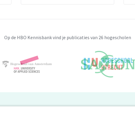
punt voor leerlingbesprekingen.
digheden, zodat ze zelf in staat zijn aan
Op de HBO Kennisbank vind je publicaties van 26 hogescholen
BO Kennisbank
er de HBO Kennisbank
Deelnemende hogescholen