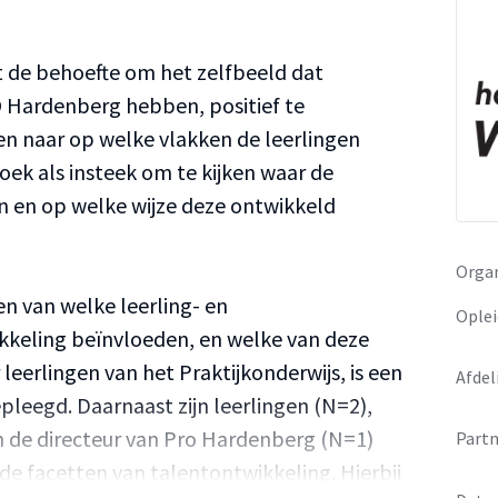
t de behoefte om het zelfbeeld dat
O Hardenberg hebben, positief te
ken naar op welke vlakken de leerlingen
zoek als insteek om te kijken waar de
en en op welke wijze deze ontwikkeld
Organ
n van welke leerling- en
Oplei
keling beïnvloeden, en welke van deze
eerlingen van het Praktijkonderwijs, is een
Afdel
pleegd. Daarnaast zijn leerlingen (N=2),
n de directeur van Pro Hardenberg (N=1)
Partn
de facetten van talentontwikkeling. Hierbij