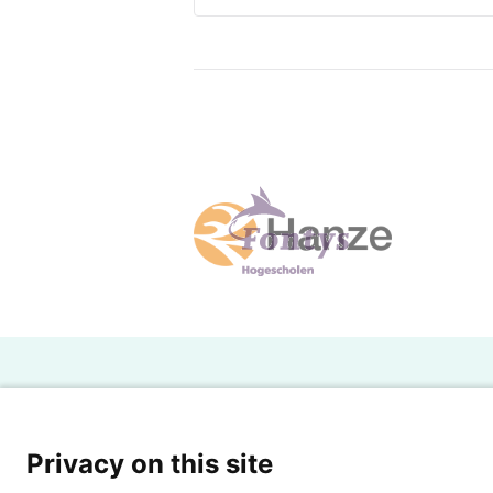
talenten.
 Gebruik talenten als uitgangs
 Leer de leerlingen hefboomvaar
hun talent te werken.
H
Powered by SURF
Ov
Privacy on this site