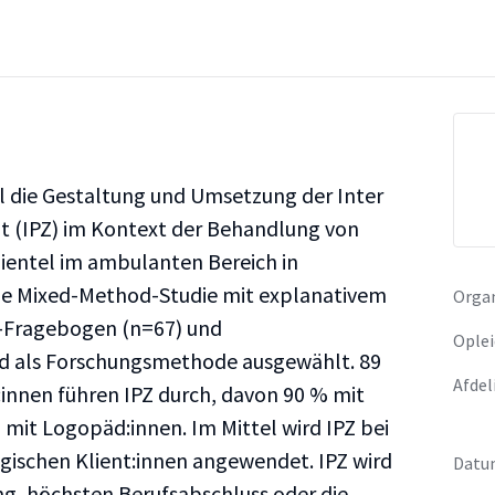
el die Gestaltung und Umsetzung der Inter
 (IPZ) im Kontext der Behandlung von
entel im ambulanten Bereich in
ne Mixed-Method-Studie mit explanativem
Organ
e-Fragebogen (n=67) und
Oplei
ird als Forschungsmethode ausgewählt. 89
Afdel
innen führen IPZ durch, davon 90 % mit
mit Logopäd:innen. Im Mittel wird IPZ bei
gischen Klient:innen angewendet. IPZ wird
Datu
ung, höchsten Berufsabschluss oder die