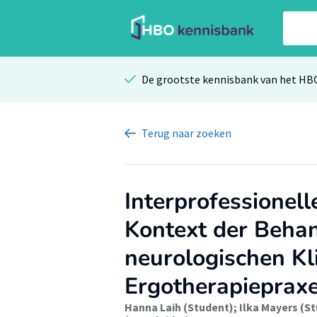
De grootste kennisbank van het HB
Terug
naar zoeken
Interprofessionel
Kontext der Beha
neurologischen Kl
Ergotherapieprax
Hanna Laih (Student)
;
Ilka Mayers (S