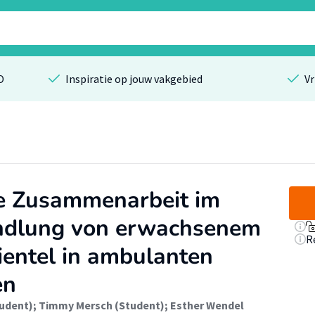
O
Inspiratie op jouw vakgebied
Vr
le Zusammenarbeit im
ndlung von erwachsenem
R
ientel in ambulanten
en
tudent)
;
Timmy Mersch (Student)
;
Esther Wendel