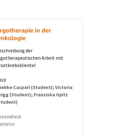
rgotherapie in der
nkologie
eschreibung der
rgotherapeutischen Arbeit mit
rustkrebsklientel
018
iebke Caspari (Student); Victoria
rigg (Student); Franziska Opitz
Student)
ezondheid
achelor