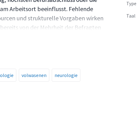
Type
am Arbeitsort beeinflusst. Fehlende
Taal
urcen und strukturelle Vorgaben wirken
d bereits von der Mehrheit der Befragten
d positiv, mit Nutzen für Klient:innen und
 seitigung von Hindernissen für die
il von Klient:innen, bei denen diese
eil gesteigert werden.
ologie
volwasenen
neurologie