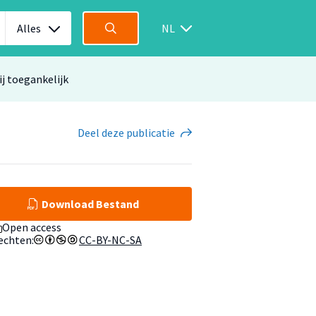
Alles
NL
ij toegankelijk
Deel
deze publicatie
Download Bestand
Open access
echten:
CC-BY-NC-SA