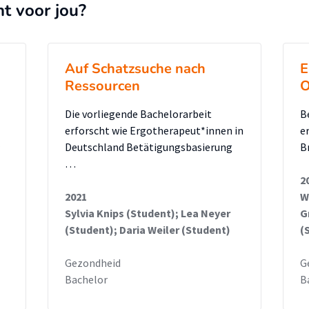
nt voor jou?
Auf Schatzsuche nach
E
Ressourcen
O
Die vorliegende Bachelorarbeit
B
erforscht wie Ergotherapeut*innen in
e
Deutschland Betätigungsbasierung
B
…
2
2021
W
Sylvia Knips (Student); Lea Neyer
G
(Student); Daria Weiler (Student)
(
Gezondheid
G
Bachelor
B