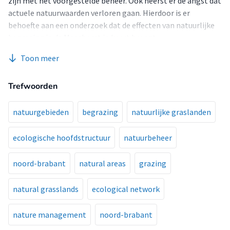
zijn met het voorgestelde beheer. Ook heerst er de angst dat
actuele natuurwaarden verloren gaan. Hierdoor is er
behoefte aan een onderzoek dat de effecten van natuurlijke
begrazing in de Maashorst in kaart brengt.
Toon meer
Trefwoorden
natuurgebieden
begrazing
natuurlijke graslanden
ecologische hoofdstructuur
natuurbeheer
noord-brabant
natural areas
grazing
natural grasslands
ecological network
nature management
noord-brabant