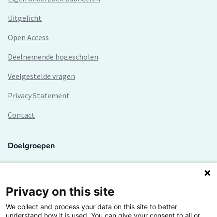
Uitgelicht
Open Access
Deelnemende hogescholen
Veelgestelde vragen
Privacy Statement
Contact
Doelgroepen
Studenten
Lectoren en onderzoekers
Privacy on this site
We collect and process your data on this site to better
Bedrijven
understand how it is used. You can give your consent to all or