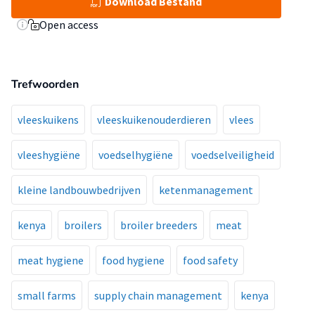
Download Bestand
Open access
Trefwoorden
vleeskuikens
vleeskuikenouderdieren
vlees
vleeshygiëne
voedselhygiëne
voedselveiligheid
kleine landbouwbedrijven
ketenmanagement
kenya
broilers
broiler breeders
meat
meat hygiene
food hygiene
food safety
small farms
supply chain management
kenya